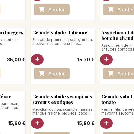
Préparation :
Micro-onde : percer le film, placer
Ajo
ute
r
Ajo
ute
r
la barquette sur une assiette, 4 min
à 800 watts
Four : Sortir la barquette du frigo 20
minutes avant dégustation.
Préchauffer votre four à 130°C.
Enfourner 30 min sans enlever le
A chauffer
ini burgers
Grande salade Italienne
Assortiment d
film.
bouche chaud
 assorties:
Salade de penne au pesto, melon,
Poids net : 400g
to
mozzarella, tomate cerise,
Assortiment de m
mental,
concombre, olive noire, roquette.
chaudes composé 
s
Poids net : 360g
-Mini quiche Lorra
-Mini pizza Thon
35,00
€
15,70
€
Produit végétarien
-Mini croque Mon
-Mini arancini ga
Ajo
ute
r
Ajo
ute
r
César
Grande salade scampi aux
Grande salade
saveurs exotiques
tonato
, parmesan,
f, tomates
Mesclun, quinoa, scampis marinés,
Penne, filet de ve
mangue fraiche, piquillos, coco
mayonnaise, toma
rapèe, mange tout, grenade,
échalotte, olives
tomate cerise grappe, vinaigrette
15,60
€
15,80
€
passion
Poids net: 400g
Poids net : 400g