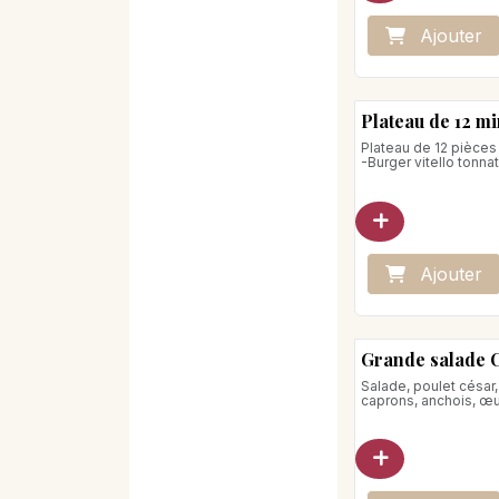
Ajo
ute
r
A chauffer
Plateau de 12 m
Plateau de 12 pièces
-Burger vitello tonna
-Burger saumon, em
sauces fines herbe
-Burger de bœuf
Ajo
ute
r
Grande salade 
Salade, poulet césar
caprons, anchois, œu
cerises, croûtons
Poids net : 310g