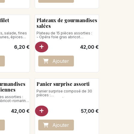
filet
Plateaux de gourmandises
salées
, salade, fines
Plateau de 15 pièces assorties :
aunes, épices
- Opéra foie gras abricot
- Daurade céviche, mousse
guacamole, sablé traiteur, grenade
6,20
€
42,00
€
- Cheesecake saumon à l’aneth
- Sablé Red Rutland, mousse
pesto à l’ail des ours, courgette
- Cake crevette, gel de citron
Ajo
ute
r
Poids net : 550g
ourmandises
Panier surprise assorti
riennes
Panier surprise composé de 30
pièces :
es assorties :
- Saumon fumé
abricot-romarin
- Jambon cru, pesto
- Jambon blanc, vieux comté
tit pois à la
42,00
€
57,00
€
- Rillettes de truite, poireau et
mascarpone,
citron brulé
is
- Mousse comté abricot
mousse caponata,
Poids net : 780g
Ajo
ute
r
 à l’ail noir,
t tomate