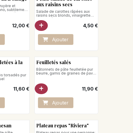
aux raisins secs
ruyère et
no, subtilement
Salade de carottes râpées aux
secs et d’épices
raisins secs blonds, vinaigrette
moutardée au citron
Poids net : 140g
12,00
€
4,50
€
Ajo
ute
r
letées à la
Feuilletés salés
Bâtonnets de pâte feuilletée pur
beurre, garnis de graines de pavot,
és torsadés pur
sésame, herbes de Provence et
sel
Gruyère
11,60
€
11,90
€
Ajo
ute
r
mesan
Plateau repas "Riviera"
 de pâte
Plateau repas pour une personne: