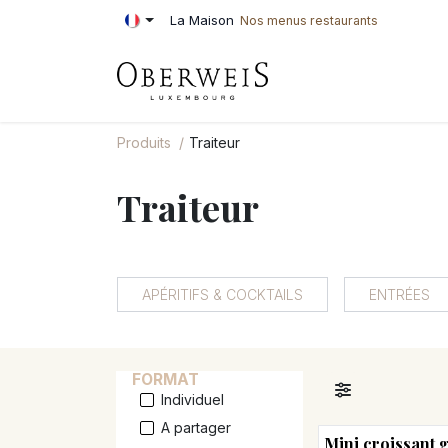
Se rendre au contenu
La Maison
Nos menus restaurants
PÂTISSERIE
BOU
Produits
Traiteur
Traiteur
APÉRITIFS & COCKTAILS
ENTRÉES
FORMAT
Individuel
A partager
Mini croissant 