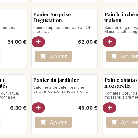
Panier Surprise
Pain brioché
Dégustation
maison
0 pièces:
Panier surprise composé de 24
Saumon origine E
pièces:
Maison, céleri, oi
- Brochette de tomates,
Poids net : 160 g
mozzarella, basilic, huile d'olive
54,00
€
62,00
€
- Burger vitello tonnato, parmesan,
salade, câpres
- Wraps poulet fumé, sauce
chipotles, tomme fumée, pickels
Ajo
ute
r
Ajo
ute
r
oignon
- Club jambon de pays, pesto
- Brioche aubergine ail noir, feta,
concombre et tomate
- Pain bretzel saumon
on,
Panier du jardinier
Pain ciabatta 
ités
mozzarella
Bâtonnets de céleri branche,
carotte, concombre, poivron
ur, laitue,
Tomates Cœur de
jaune/rouge/vert, tomate cerise,
yonnaise
mozzarella créme
épis de mais, choux fleur, radis,
verde, roquette, 
melon, pastèque, fraise
parmesan.
6,30
€
45,00
€
Sauce Chipotles, Houmous et
Poids net: 340g
Gomasio
Taille unique 6 à 8 personnes
Ajo
ute
r
Ajo
ute
r