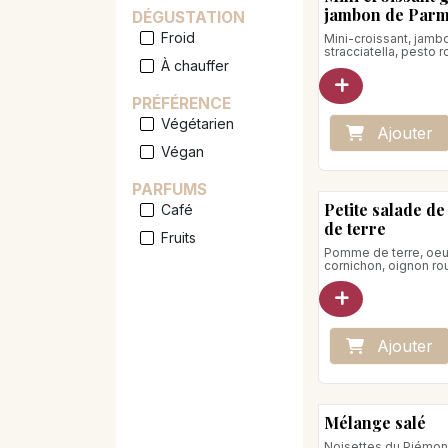
jambon de Par
DÉGUSTATION
Froid
Mini-croissant, jamb
stracciatella, pesto 
À chauffer
tomate, parmesan
Poids net : 60g
PRÉFÉRENCE
Végétarien
Ajo
ute
r
Végan
PARFUMS
Petite salade d
Café
de terre
Fruits
Pomme de terre, oeuf
cornichon, oignon ro
persil et vinaigrette
yaourt.
Poids net: 170g
Ajo
ute
r
Mélange salé
Noisettes du Piémon