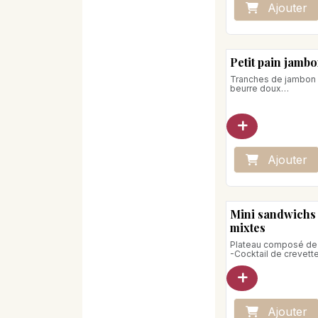
Ajo
ute
r
Petit pain jamb
Tranches de jambon 
beurre doux
Poids net : 200g
Ajo
ute
r
Mini sandwichs
mixtes
Plateau composé de 
-Cocktail de crevette
sauce Ste Anne
-Fromage de chèvre
d'épinard et compot
-Jambon de Parme, 
pesto, roquette
-Rillettes de thon, r
Ajo
ute
r