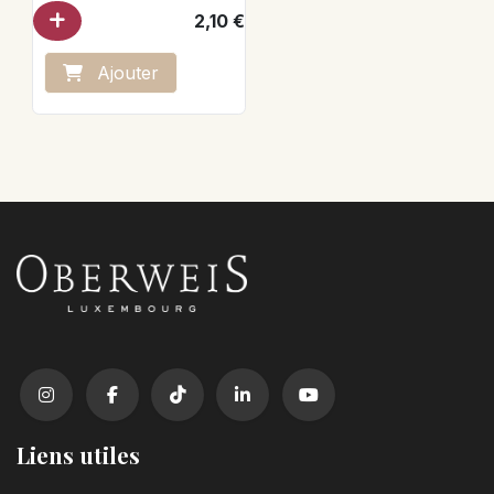
2,10
€
Ajo
ute
r
Liens utiles