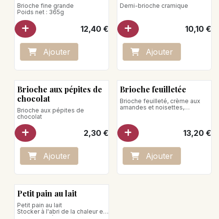
Brioche fine grande
Demi-brioche cramique
Poids net : 365g
12,40
€
10,10
€
Ajo
ute
r
Ajo
ute
r
Brioche aux pépites de
Brioche feuilletée
chocolat
Brioche feuilleté, crème aux
amandes et noisettes,
Brioche aux pépites de
noisettes caramélisées
chocolat
Poids net : 500g
2,30
€
13,20
€
Ajo
ute
r
Ajo
ute
r
Petit pain au lait
Petit pain au lait
Stocker à l'abri de la chaleur et
de l'humidité