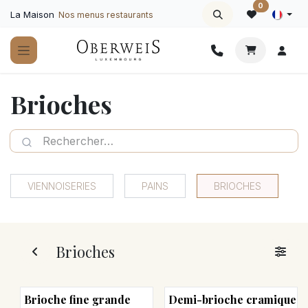
Se rendre au contenu
0
La Maison
Nos menus restaurants
Brioches
VIENNOISERIES
PAINS
BRIOCHES
Brioches
Brioche fine grande
Demi-brioche cramique