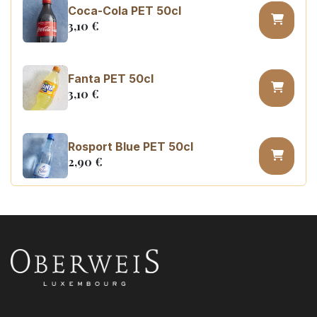
Coca-Cola PET 50cl
3,10
€
Fanta PET 50cl
3,10
€
Rosport Blue PET 50cl
2,90
€
Coca Cola zero sugar PET 50cl
3,10
€