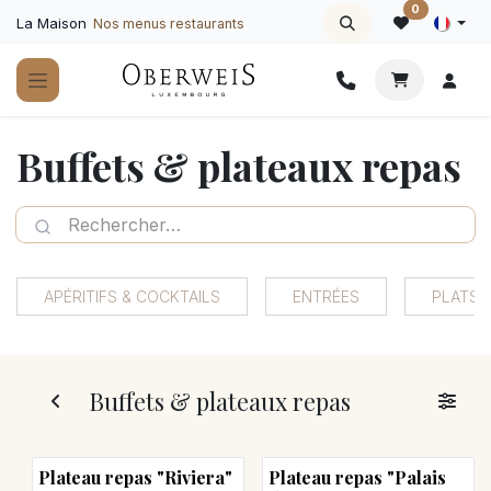
Se rendre au contenu
0
La Maison
Nos menus restaurants
Buffets & plateaux repas
APÉRITIFS & COCKTAILS
ENTRÉES
PLATS 
Buffets & plateaux repas
Plateau repas "Riviera"
Plateau repas "Palais