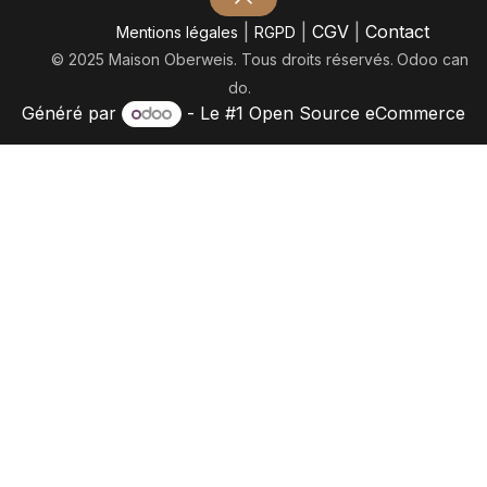
|
|
CGV
|
Contact
Mentions légales
RGPD
© 2025 Maison Oberweis. Tous droits réservés.
​Odoo can
do.
Généré par
- Le #1
Open Source eCommerce