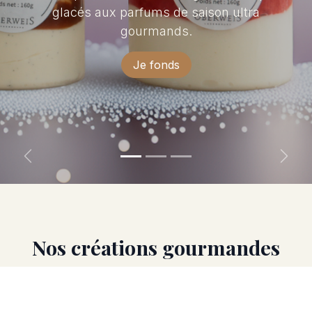
glacés aux parfums de saison ultra
gourmands.
Je fonds
Précédent
Suiva
Nos créations gourmandes