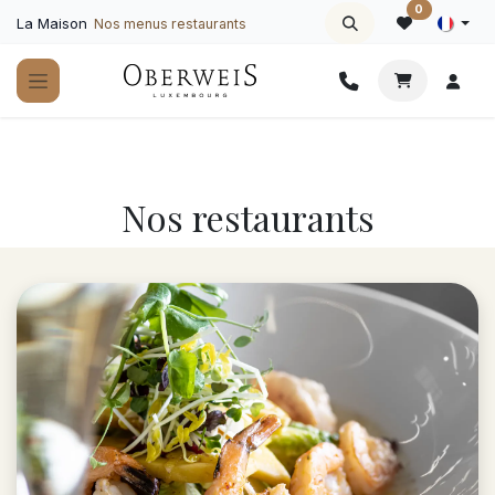
Se rendre au contenu
0
La Maison
Nos menus restaurants
Nos restaurants