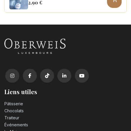
2,90
€
Coca Cola zero sugar PET 50cl
3,10
€
Liens utiles
Pâtisserie
Chocolats
Traiteur
Événements