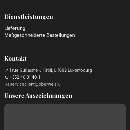
Kerzenzahl n°6
3,20
€
Dienstleistungen
Lieferung
Kerzenzahl n°7
Maßgeschneiderte Bestellungen
3,20
€
Kerzenzahl n°8
Kontakt
3,20
€
📍 1 rue Guillaume J. Kroll, L-1882 Luxembourg
📞
+352 40 31 40-1
Kerzenzahl n°9
✉️
serviceclient@oberweis.lu
3,20
€
Unsere Auszeichnungen
Geburtstagszahl aus Schokolade
Nummer 0
2,50
€