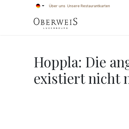
Zum Inhalt springen
Über uns
Unsere Restaurantkarten
KONDITOREI
BÄ
Hoppla: Die ang
existiert nicht