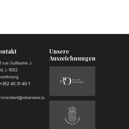
ontakt
Unsere
Auszeichnungen
1 rue Guillaume J.
ll, L-1882
xembourg
+352 40 31 40-1
rviceclient@oberweis.lu