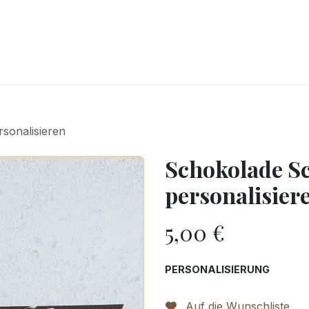
CKEREI
SPEISEEIS
SCHOKOLADE & SÜSSE FREUDEN
SNACKIN
sonalisieren
Schokolade S
personalisier
5,00
€
PERSONALISIERUNG
Auf die Wunschliste