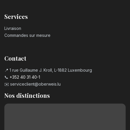
Bougie chiffre n°6
3,20
€
Services
Livraison
Bougie chiffre n°7
Commandes sur mesure
3,20
€
Bougie chiffre n°8
Contact
3,20
€
📍 1 rue Guillaume J. Kroll, L-1882 Luxembourg
📞
+352 40 31 40-1
Bougie chiffre n°9
✉️
serviceclient@oberweis.lu
3,20
€
Nos distinctions
Chiffre en chocolat n°0
2,50
€