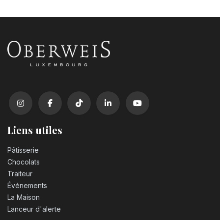
Bougie chiffre n°1
3,20
€
Bougie chiffre n°2
3,20
€
Bougie chiffre n°3
3,20
€
Liens utiles
Bougie chiffre n°4
Pâtisserie
3,20
€
Chocolats
Traiteur
Événements
Bougie chiffre n°5
La Maison
3,20
€
Lanceur d'alerte