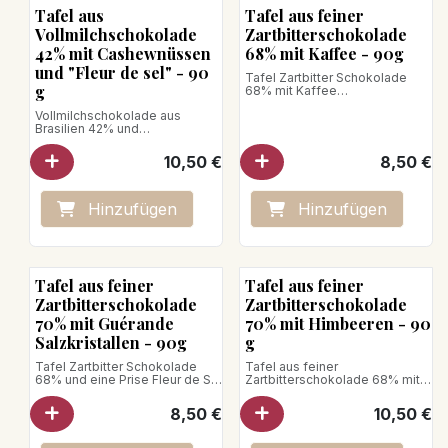
Tafel aus
Tafel aus feiner
Vollmilchschokolade
Zartbitterschokolade
42% mit Cashewnüssen
68% mit Kaffee - 90g
und "Fleur de sel" - 90
Tafel Zartbitter Schokolade
g
68% mit Kaffee
Zartbitter Schokolade aus
Vollmilchschokolade aus
Ghana/Madagaskar mit Noten
Brasilien 42% und
von Kakao, Früchten und
Cashewstückchen, subtil
gerösteten Trockenfrüchten,
verfeinert mit einer leichten
kombiniert mit Kaffeebohnen.
10,50
€
8,50
€
Note von Fleur de Sel.
Veganes Produkt
Nettogewicht: 90g
Nettogewicht: 90g
Hinzufügen
Hinzufügen
Tafel aus feiner
Tafel aus feiner
Zartbitterschokolade
Zartbitterschokolade
70% mit Guérande
70% mit Himbeeren - 90
Salzkristallen - 90g
g
Tafel Zartbitter Schokolade
Tafel aus feiner
68% und eine Prise Fleur de Sel
Zartbitterschokolade 68% mit
Zartbitter Schokolade aus
Himbeeren
Ghana/Madagaskar mit Noten
Zartbitterschokolade aus
8,50
€
10,50
€
von Kakao, Früchten und
Ghana/Madagaskar kombiniert
gerösteten Trockenfrüchten,
mit kleinen Himbeerstückchen.
verfeinert mit feinen Kristallen