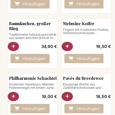
Spezialität vom Hause
Hinzufügen
Hinzufügen
Oberweis.
Nettogewicht : 140g
Baumkuchen, großer
Melusine Koffer
Ring
Fingers mit köstlichem Praline,
Vollmilchschokolade,
Traditionelle Gebäckspezialität
Zartbitterschokolade, weißer
aus einem weichen Biskuit mit
Schokolade, Dulcé, Himbeer-
Mandeln, Bittermandeln und
Crunchies, Mandeln,
Gewürzen.
34,90
€
19,50
€
Haselnüssen, Erdnüssen und
Nettogewicht: 350 g
Pistazien
Hinzufügen
Hinzufügen
Philharmonie Schachtel
Pavés du Breedewee
Köstlicher Haselnuss-Mandel-
Knusprige Würfel aus
Pralinenriegel mit einem zarten
Zartbitterschokolade und
Karamell mit Fleur de Sel aus
Haselnusspraline
der Guérande.
Nettogewicht: 125g
19,00
€
18,50
€
Nettogewicht: 110g
Hinzufügen
Hinzufügen