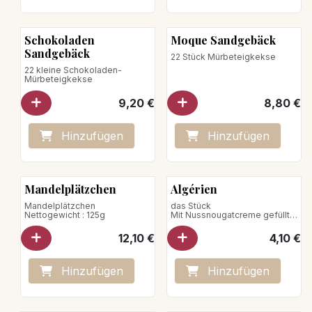
Schokoladen
Moque Sandgebäck
Sandgebäck
22 Stück Mürbeteigkekse
22 kleine Schokoladen-
Mürbeteigkekse
9,20
€
8,80
€
Hinzufügen
Hinzufügen
Mandelplätzchen
Algérien
Mandelplätzchen
das Stück
Nettogewicht : 125g
Mit Nussnougatcreme gefülltes
Buttergebäck
Nettogewicht : 50g
12,10
€
4,10
€
Hinzufügen
Hinzufügen