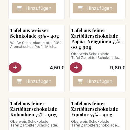
Hinzufügen
Hinzufügen
Bean to Bar
Tafel aus weisser
Tafel aus feiner
Schokolade 33% - 40g
Zartbitterschokolade
Papua-Neuguinea 75% -
Weiße Schokoladentafel 33%
90 g 90g
Aromatisches Profil: Milch,
Sahne, Vanille
Oberweis Schokolade
Nettogewicht : 40g
Tafel Zartbitter Schokolade
Papua-Neuguinea.
Von tiefer Intensität, besitzt
4,50
€
9,80
€
diese Schokolade Aromen von
frischen Früchten und braunem
Karamell mit holzigen Noten,
die an Eiche, Vanille oder
Hinzufügen
Hinzufügen
Haselnüsse erinnern.
Nettogewicht: 90g
Veganes Produkt
Bean to Bar
Bean to Bar
Tafel aus feiner
Tafel aus feiner
Zartbitterschokolade
Zartbitterschokolade
Kolumbien 75% - 90g
Equator 75% - 90 g
Oberweis Schokolade
Oberweis Schokolade
Tafel Zartbitter Schokolade
Tafel Zartbitterschokolade
Herkunft Kolumbien.
Ecuador Arriba 75%