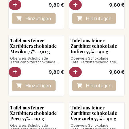
Diese Schokolade hat stark
Schokolade mit intensiven
9,80
€
9,80
€
schokoladige Noten mit
schokoladigen Noten,
Geschmäckern von
fruchtigen und floralen Noten.
Haselnüssen und Früchten,
Netto-Gewicht: 90g
begleitet von einer leichten
Hinzufügen
Hinzufügen
Säure.
Veganes Produkt
Nettogewicht: 90g
Veganes Produkt
Bean to Bar
Bean to Bar
Tafel aus feiner
Tafel aus feiner
Zartbitterschokolade
Zartbitterschokolade
Mexiko 75% - 90 g
Indien 75% - 90 g
Oberweis Schokolade
Oberweis Schokolade
Tafel Zartbitterschokolade
Tafel Zartbitterschokolade
Mexiko Selva Tabasquena 70%
Herkunft Indien 75%
Gewürznoten begleitet von
Entdecken Sie eine
9,80
€
9,80
€
Schokoladenbrownie- und
Schokolade mit köstlichen
Himbeermarmeladennoten.
Aromen von Cashew- und
Nettogewicht: 90g
Erdnüssen, geprägt von Noten
Veganes Produkt
von Mango, roten und
Hinzufügen
Hinzufügen
tropischen Früchten.
Nettogewicht: 90g
Veganes Produkt
Bean to Bar
Bean to Bar
Tafel aus feiner
Tafel aus feiner
Zartbitterschokolade
Zartbitterschokolade
Peru 75% - 90 g
Venezuela 75% - 90 g
Oberweis Schokolade
Oberweis Schokolade