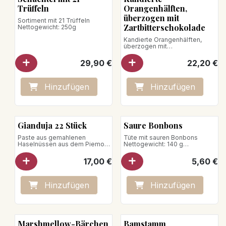
Trüffeln
Orangenhälften,
überzogen mit
Sortiment mit 21 Trüffeln
Zartbitterschokolade
Nettogewicht: 250g
Kandierte Orangenhälften,
überzogen mit
Zartbitterschokolade
Nettogewicht: 150 g
29,90
€
22,20
€
Veganes Produkt
Hinzufügen
Hinzufügen
Gianduja 22 Stück
Saure Bonbons
Paste aus gemahlenen
Tüte mit sauren Bonbons
Haselnüssen aus dem Piemont
Nettogewicht: 140 g
und Schokolade
Beutel mit 22 Stück Gianduja
veganes Produkt
17,00
€
5,60
€
Nettogewicht: 125 g
Hinzufügen
Hinzufügen
Marshmellow-Bärchen
Bamstamm