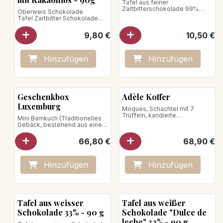
Tafel aus feiner
Zartbitterschokolade 99%
Oberweis Schokolade
Eine intensive Schokolade mit
Tafel Zartbitter Schokolade
Charakter mit Rauch-, Kaffee-
70% mit Kakaosplittern
und Mandelnoten.
Zartbitter Schokolade aus
9,80
€
10,50
€
Venezuela, bestreut mit
Nettogewicht: 90 g
Kakaosplittern, die fruchtige
und holzige Noten verleihen.
Veganes Produkt
Nettogewicht: 90g
Hinzufügen
Hinzufügen
Veganes Produkt
Geschenkbox
Adèle Koffer
Luxemburg
Moques, Schachtel mit 7
Trüffeln, kandierte
Mini Bamkuch (Traditionelles
Orangenhälften in
Gebäck, bestehend aus einem
Zartbitterschokolade,
weichen, am Spieß
Knabbereien, Bamstamm
gebackenen Biskuit mit
66,80
€
68,90
€
Nettogewicht: 590 g
Mandeln und Gewürzen),
Réglette Moques (Sortiment
aus Schokoladen- und Natur-
Moques), Roude Petz
Hinzufügen
Hinzufügen
(Knusprige Haselnüsse mit
Schokolade und Kaffee), Box
Mélusine (Fingers mit
köstlichen Pralinen, Milch-,
Zartbitter-, Weiß-, Dulcé-
Tafel aus weisser
Tafel aus weißer
Schokolade, Himbeer-
Crunchies, Mandeln,
Schokolade 33% - 90 g
Schokolade "Dulce de
Haselnüssen, Erdnüssen und
leche" 32% - 90 g
Pistazien)