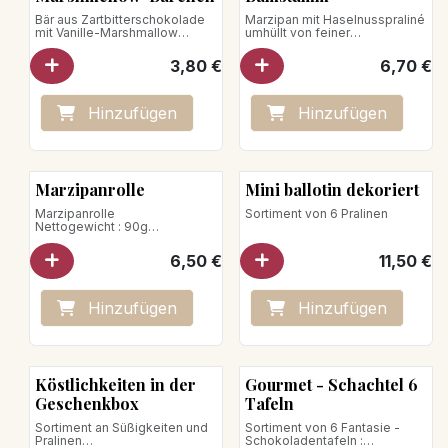
Bär aus Zartbitterschokolade
Marzipan mit Haselnusspraliné
mit Vanille-Marshmallow
umhüllt von feiner
Nettogewicht: 18g
Zartbitterschokolade
veganes Produkt
3,80
€
6,70
€
Nettogewicht : 55g
Hinzufügen
Hinzufügen
Marzipanrolle
Mini ballotin dekoriert
Marzipanrolle
Sortiment von 6 Pralinen
Nettogewicht : 90g
veganes Produkt
6,50
€
11,50
€
Hinzufügen
Hinzufügen
Köstlichkeiten in der
Gourmet - Schachtel 6
Geschenkbox
Tafeln
Sortiment an Süßigkeiten und
Sortiment von 6 Fantasie -
Pralinen
Schokoladentafeln :