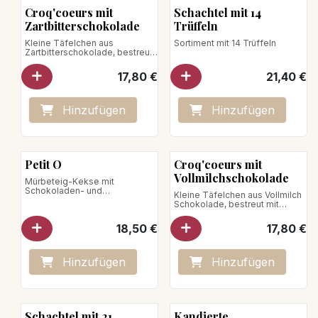
Croq'coeurs mit
Schachtel mit 14
Zartbitterschokolade
Trüffeln
Kleine Täfelchen aus
Sortiment mit 14 Trüffeln
Zartbitterschokolade, bestreut
mit getrockneten Früchten
17,80
€
21,40
€
Nettogewicht: 140 g
veganes Produkt
Hinzufügen
Hinzufügen
Petit O
Croq'coeurs mit
Vollmilchschokolade
Mürbeteig-Kekse mit
Schokoladen- und
Kleine Täfelchen aus Vollmilch
Haselnusspralinefüllung
Schokolade, bestreut mit
Schachtel mit 12 Stück
getrockneten Früchten
18,50
€
17,80
€
Nettogewicht: 320g
Nettogewicht: 140g
Hinzufügen
Hinzufügen
Schachtel mit 21
Kandierte