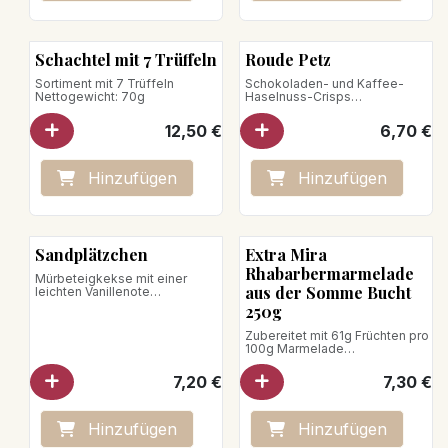
Schachtel mit 7 Trüffeln
Roude Petz
Sortiment mit 7 Trüffeln
Schokoladen- und Kaffee-
Nettogewicht: 70g
Haselnuss-Crisps
Nettogewicht : 100g
12,50
€
6,70
€
Hinzufügen
Hinzufügen
Sandplätzchen
Extra Mira
Rhabarbermarmelade
Mürbeteigkekse mit einer
aus der Somme Bucht
leichten Vanillenote
Nettogewicht : 160g\
250g
Zubereitet mit 61g Früchten pro
100g Marmelade
Gesamtzuckergehalt: 37g pro
100g Marmelade.
7,20
€
7,30
€
Nettogewicht: 250g
Hinzufügen
Hinzufügen