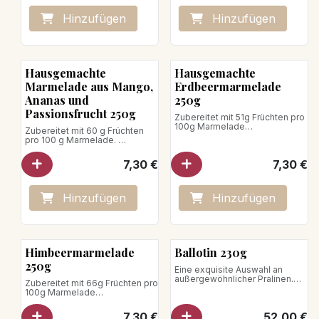
Hinzufügen
Hinzufügen
Hausgemachte
Hausgemachte
Marmelade aus Mango,
Erdbeermarmelade
Ananas und
250g
Passionsfrucht 250g
Zubereitet mit 51g Früchten pro
100g Marmelade
Zubereitet mit 60 g Früchten
Gesamtzuckergehalt: 59g pro
pro 100 g Marmelade.
100g Marmelade
Gesamtzuckergehalt: 58 g pro
100 g Marmelade.
7,30
€
7,30
€
Nettogewicht: 250g
Nettogewicht: 250g
Veganes Produkt
Veganes Produkt
Hinzufügen
Hinzufügen
Himbeermarmelade
Ballotin 230g
250g
Eine exquisite Auswahl an
außergewöhnlicher Pralinen.
Zubereitet mit 66g Früchten pro
Eine perfekte Balance aus
100g Marmelade
Intensität, Süße und Finesse –
Gesamtzuckergehalt: 44g pro
für einen genussvollen
100g Marmelade
7,30
€
52,00
€
Moment.