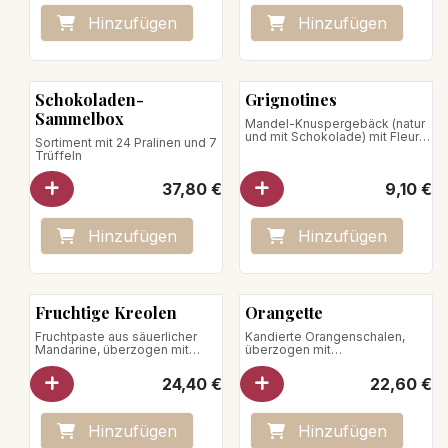
Hinzufügen
Hinzufügen
Schokoladen-
Grignotines
Sammelbox
Mandel-Knuspergebäck (natur
und mit Schokolade) mit Fleur
Sortiment mit 24 Pralinen und 7
de Sel
Trüffeln
37,80
€
9,10
€
Hinzufügen
Hinzufügen
Fruchtige Kreolen
Orangette
Fruchtpaste aus säuerlicher
Kandierte Orangenschalen,
Mandarine, überzogen mit
überzogen mit
weißer Schokolade
Zartbitterschokolade
Pistazien-Mandel-Paste,
Veganes Produkt
24,40
€
22,60
€
überzogen mit weißer
Schokolade
Nettogewicht: 180g
Kandierte Zitrone, überzogen
mit weißer Schokolade
Hinzufügen
Hinzufügen
Nettogewicht : 200g