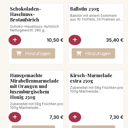
Schokoladen-
Ballotin 230g
Haselnuss-
Ballotin mit einem Sortiment
Brotaufstrich
aus 10 Trüffeln, 24 Pralinen und
1 Orangette
Schoko-Haselnuss-Aufstrich
Nettogewicht: 230g
Nettogewicht: 280 g
veganes Produkt
10,50
€
35,40
€
Hinzufügen
Hinzufügen
Hausgemachte
Kirsch-Marmelade
Mirabellenmarmelade
extra 250g
mit Orangen und
Zubereitet mit 58g Früchten pro
luxemburgischem
100g Marmelade.
Gesamtzuckergehalt: 47g pro
Honig 250g
100g Marmelade
Nettogewicht: 250g
Zubereitet mit 59g Früchten pro
Veganes Produkt
100g Marmelade
Gesamtzuckergehalt: 38 g pro
100 g Marmelade
7,30
€
7,30
€
Nettogewicht: 250g