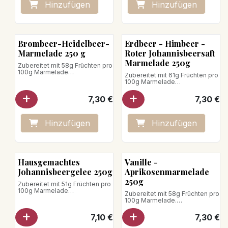
Hinzufügen
Hinzufügen
Brombeer-Heidelbeer-
Erdbeer - Himbeer -
Marmelade 250 g
Roter Johannisbeersaft
Marmelade 250g
Zubereitet mit 58g Früchten pro
100g Marmelade
Zubereitet mit 61g Früchten pro
Gesamtzuckergehalt: 457g pro
100g Marmelade
100g Marmelade
Gesamtzuckergehalt: 53g pro
100g Marmelade
7,30
€
7,30
€
Nettogewicht: 250g
Veganes Produkt
Nettogewicht: 250g
Veganes Produkt
Hinzufügen
Hinzufügen
Hausgemachtes
Vanille -
Johannisbeergelee 250g
Aprikosenmarmelade
250g
Zubereitet mit 51g Früchten pro
100g Marmelade
Zubereitet mit 58g Früchten pro
Gesamtzuckergehalt: 54g pro
100g Marmelade.
100g Marmelade
Gesamtzuckergehalt: 47g pro
100g Marmelade
7,10
€
7,30
€
Nettogewicht: 250 g
Nettogewicht: 250g
Veganes Produkt