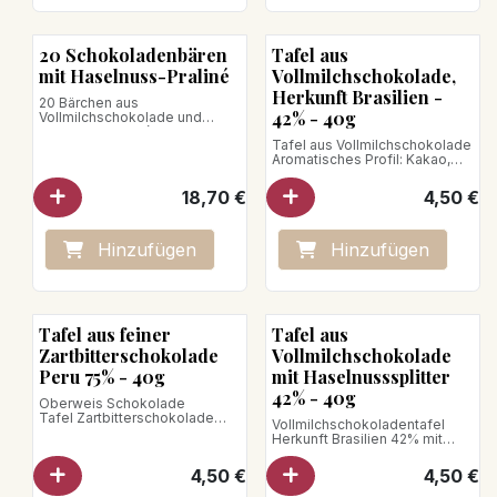
20 Schokoladenbären
Tafel aus
mit Haselnuss-Praliné
Vollmilchschokolade,
Herkunft Brasilien -
20 Bärchen aus
42% - 40g
Vollmilchschokolade und
Haselnusspraliné aus dem
Tafel aus Vollmilchschokolade
Piemont
Aromatisches Profil: Kakao,
Nettogewicht: 150g
Milch, Karamell, gerösteter
Keks, Vanille
18,70
€
4,50
€
Nettogewicht: 40 g
Hinzufügen
Hinzufügen
Bean to Bar
Tafel aus feiner
Tafel aus
Zartbitterschokolade
Vollmilchschokolade
Peru 75% - 40g
mit Haselnusssplitter
42% - 40g
Oberweis Schokolade
Tafel Zartbitterschokolade
Vollmilchschokoladentafel
Herkunft Peru 75%
Herkunft Brasilien 42% mit
Piemont-Haselnuss-Splitter
Nettogewicht : 40g
Nettogewicht : 40g
4,50
€
4,50
€