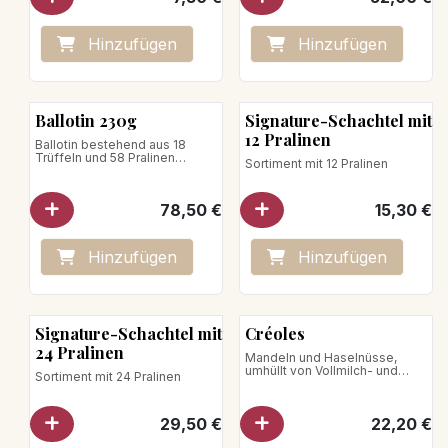
Die Schachtel enthält 15 Trüffel
Nettogewicht: 250g
und 34 Pralinen.
Veganes Produkt
Hinzufügen
Hinzufügen
Ballotin 230g
Signature-Schachtel mit
12 Pralinen
Ballotin bestehend aus 18
Trüffeln und 58 Pralinen
Sortiment mit 12 Pralinen
Nettogewicht: 520g
78,50
€
15,30
€
Hinzufügen
Hinzufügen
Signature-Schachtel mit
Créoles
24 Pralinen
Mandeln und Haselnüsse,
umhüllt von Vollmilch- und
Sortiment mit 24 Pralinen
Zartbitterschokolade
Nettogewicht : 200 g
29,50
€
22,20
€