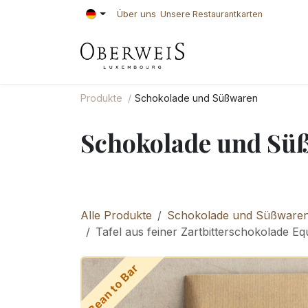
Zum Inhalt springen
Über uns
Unsere Restaurantkarten
KONDITOREI
BÄ
Produkte
Schokolade und Süßwaren
Schokolade und Sü
Alle Produkte
Schokolade und Süßware
Tafel aus feiner Zartbitterschokolade E
Bean to Bar