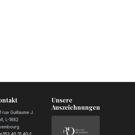
ontakt
Unsere
Auszeichnungen
1 rue Guillaume J.
ll, L-1882
xembourg
+352 40 31 40-1