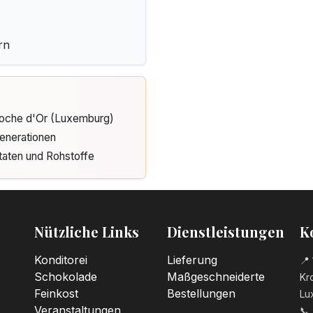
rn
Cloche d'Or (Luxemburg)
enerationen
taten und Rohstoffe
Nützliche Links
Dienstleistungen
K
Konditorei
Lieferung
📍 
Schokolade
Maßgeschneiderte
Kro
Feinkost
Bestellungen
Lu
Veranstaltungen
📞