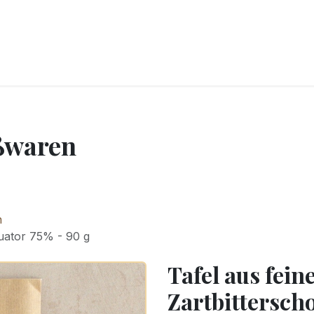
CKEREI
SPEISEEIS
SCHOKOLADE & SÜSSE FREUDEN
SNACKIN
ßwaren
n
quator 75% - 90 g
Tafel aus fein
Zartbittersch