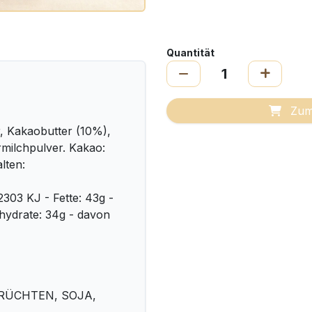
Quantität
Zum
 Kakaobutter (10%),
milchpulver. Kakao:
lten:
2303 KJ - Fette: 43g -
nhydrate: 34g - davon
FRÜCHTEN, SOJA,