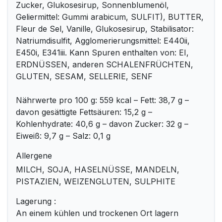
Zucker, Glukosesirup, Sonnenblumenöl,
Geliermittel: Gummi arabicum, SULFIT), BUTTER,
Fleur de Sel, Vanille, Glukosesirup, Stabilisator:
Natriumdisulfit, Agglomerierungsmittel: E440ii,
E450i, E341iii. Kann Spuren enthalten von: EI,
ERDNÜSSEN, anderen SCHALENFRÜCHTEN,
GLUTEN, SESAM, SELLERIE, SENF
Nährwerte pro 100 g: 559 kcal – Fett: 38,7 g –
davon gesättigte Fettsäuren: 15,2 g –
Kohlenhydrate: 40,6 g – davon Zucker: 32 g –
Eiweiß: 9,7 g – Salz: 0,1 g
Allergene
MILCH, SOJA, HASELNÜSSE, MANDELN,
PISTAZIEN, WEIZENGLUTEN, SULPHITE
Lagerung :
An einem kühlen und trockenen Ort lagern