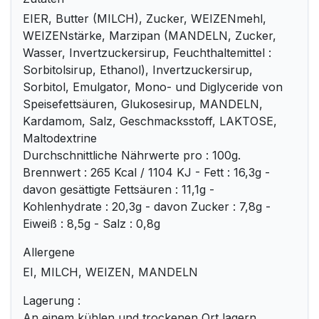
EIER, Butter (MILCH), Zucker, WEIZENmehl,
WEIZENstärke, Marzipan (MANDELN, Zucker,
Wasser, Invertzuckersirup, Feuchthaltemittel :
Sorbitolsirup, Ethanol), Invertzuckersirup,
Sorbitol, Emulgator, Mono- und Diglyceride von
Speisefettsäuren, Glukosesirup, MANDELN,
Kardamom, Salz, Geschmacksstoff, LAKTOSE,
Maltodextrine
Durchschnittliche Nährwerte pro : 100g.
Brennwert : 265 Kcal / 1104 KJ - Fett : 16,3g -
davon gesättigte Fettsäuren : 11,1g -
Kohlenhydrate : 20,3g - davon Zucker : 7,8g -
Eiweiß : 8,5g - Salz : 0,8g
Allergene
EI, MILCH, WEIZEN, MANDELN
Lagerung :
An einem kühlen und trockenen Ort lagern