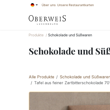
Zum Inhalt springen
Über uns
Unsere Restaurantkarten
KONDITOREI
BÄ
Produkte
Schokolade und Süßwaren
Schokolade und Sü
Alle Produkte
Schokolade und Süßware
Tafel aus feiner Zartbitterschokolade 7