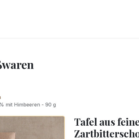
CKEREI
SPEISEEIS
SCHOKOLADE & SÜSSE FREUDEN
SNACKIN
ßwaren
n
0% mit Himbeeren - 90 g
Tafel aus fein
Zartbittersch