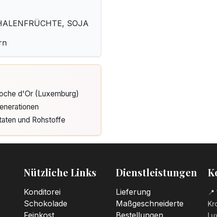
SCHALENFRÜCHTE, SOJA
rn
Cloche d'Or (Luxemburg)
enerationen
taten und Rohstoffe
Nützliche Links
Dienstleistungen
K
Konditorei
Lieferung
📍 
Schokolade
Maßgeschneiderte
Kro
Feinkost
Bestellungen
Lu