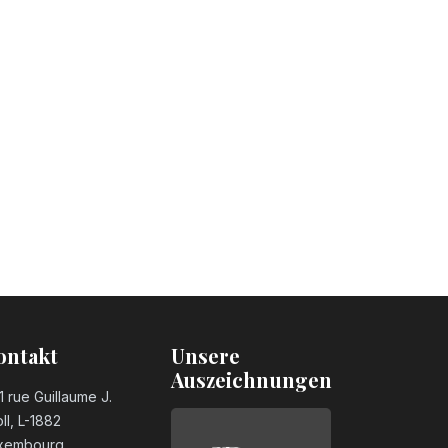
ontakt
Unsere
Auszeichnungen
1 rue Guillaume J.
ll, L-1882
xembourg