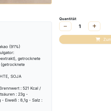
Quantität
Zum
akao (91%)
lgator:
eextrakt), getrocknete
(getrocknete
CHTE, SOJA
Brennwert : 521 Kcal /
ttsäuren : 23g -
 Eiweiß : 8,1g - Salz :