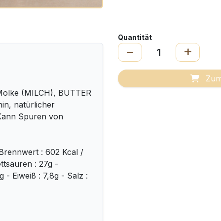
Quantität
Zum
 Molke (MILCH), BUTTER
n, natürlicher
 Kann Spuren von
Brennwert : 602 Kcal /
ttsäuren : 27g -
- Eiweiß : 7,8g - Salz :