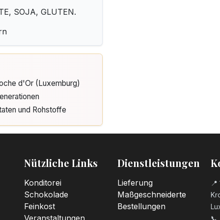
TE, SOJA, GLUTEN.
rn
Cloche d'Or (Luxemburg)
enerationen
taten und Rohstoffe
Nützliche Links
Dienstleistungen
K
Konditorei
Lieferung
📍 
Schokolade
Maßgeschneiderte
Kro
Feinkost
Bestellungen
Lu
Veranstaltungen
📞