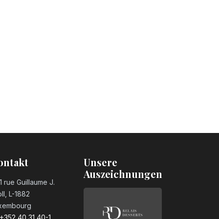
ontakt
Unsere
Auszeichnungen
1 rue Guillaume J.
ll, L-1882
xembourg
+352 40 31 40-1