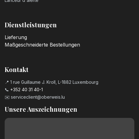
Lanceur d'alerte
Kerzenzahl n°5
3,20
€
Dienstleistungen
Lieferung
Kerzenzahl n°6
Maßgeschneiderte Bestellungen
3,20
€
Kerzenzahl n°7
Kontakt
3,20
€
📍 1 rue Guillaume J. Kroll, L-1882 Luxembourg
📞
+352 40 31 40-1
Kerzenzahl n°8
✉️
serviceclient@oberweis.lu
3,20
€
Unsere Auszeichnungen
Kerzenzahl n°9
3,20
€