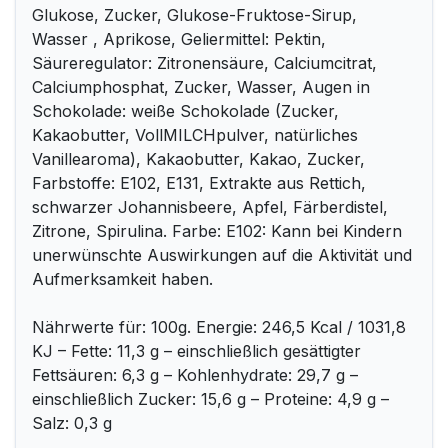
Glukose, Zucker, Glukose-Fruktose-Sirup,
Wasser , Aprikose, Geliermittel: Pektin,
Säureregulator: Zitronensäure, Calciumcitrat,
Calciumphosphat, Zucker, Wasser, Augen in
Schokolade: weiße Schokolade (Zucker,
Kakaobutter, VollMILCHpulver, natürliches
Vanillearoma), Kakaobutter, Kakao, Zucker,
Farbstoffe: E102, E131, Extrakte aus Rettich,
schwarzer Johannisbeere, Apfel, Färberdistel,
Zitrone, Spirulina. Farbe: E102: Kann bei Kindern
unerwünschte Auswirkungen auf die Aktivität und
Aufmerksamkeit haben.
Nährwerte für: 100g. Energie: 246,5 Kcal / 1031,8
KJ – Fette: 11,3 g – einschließlich gesättigter
Fettsäuren: 6,3 g – Kohlenhydrate: 29,7 g –
einschließlich Zucker: 15,6 g – Proteine: 4,9 g –
Salz: 0,3 g