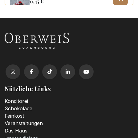
0,45
€
Kerzenzahl n°0
3,20
€
Kerzenzahl n°1
3,20
€
Kerzenzahl n°2
3,20
€
Nützliche Links
Kerzenzahl n°3
Konditorei
3,20
€
Schokolade
Feinkost
Veranstaltungen
Kerzenzahl n°4
Das Haus
3,20
€