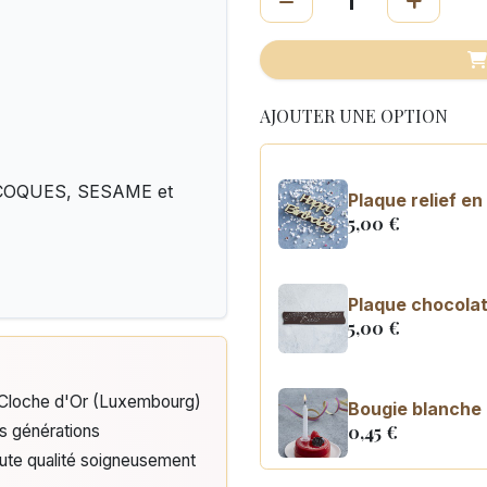
AJOUTER UNE OPTION
A COQUES, SESAME et
Plaque relief e
5,00
€
Plaque chocolat
5,00
€
e Cloche d'Or (Luxembourg)
Bougie blanche
0,45
€
is générations
aute qualité soigneusement