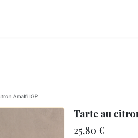
LANGERIE
GLACES
CONFISERIE
TRAITEUR
ENTREPRISES
B
citron Amalfi IGP
Tarte au citro
25,80
€