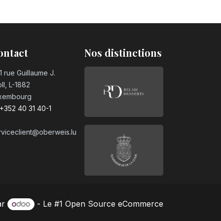
n°0
°1
ontact
Nos distinctions
1 rue Guillaume J.
ll, L-1882
n°2
xembourg
+352 40 31 40-1
rviceclient@oberweis.lu
n°3
°4
ar
- Le #1
Open Source eCommerce
n°5