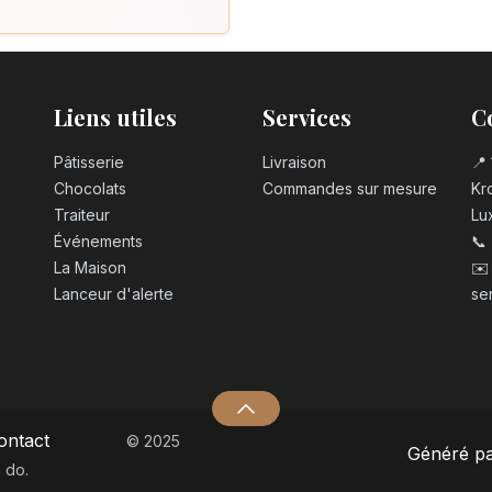
Bougie chiffre 
3,20
€
Bougie chiffre n
Liens utiles
Services
C
3,20
€
Pâtisserie
Livraison
📍 
Chocolats
Commandes sur mesure
Kro
Bougie chiffre 
Traiteur
Lu
3,20
€
Événements
📞
La Maison
✉️
Lanceur d'alerte
se
Bougie chiffre 
3,20
€
Bougie chiffre n
3,20
€
ontact
© 2025
Généré p
 do.
Bougie chiffre 