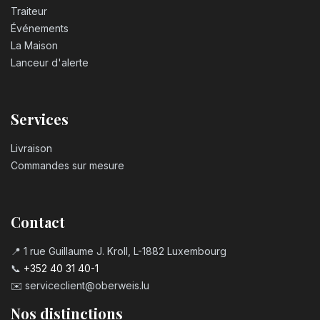
Traiteur
Événements
Bougie chiffre n°4
La Maison
3,20
€
Lanceur d'alerte
Bougie chiffre n°5
Services
3,20
€
Livraison
Bougie chiffre n°6
Commandes sur mesure
3,20
€
Contact
Bougie chiffre n°7
3,20
€
📍 1 rue Guillaume J. Kroll, L-1882 Luxembourg
📞
+352 40 31 40-1
✉️
serviceclient@oberweis.lu
Bougie chiffre n°8
3,20
€
Nos distinctions