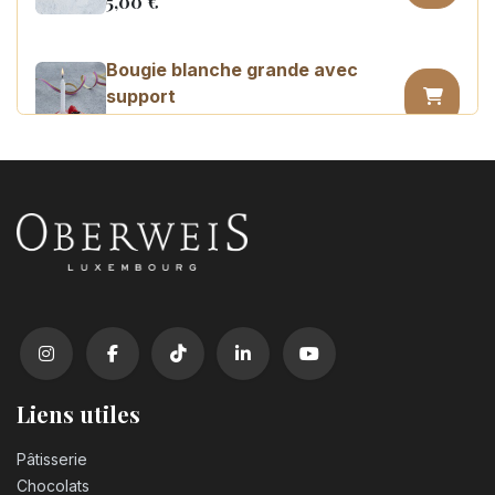
5,00
€
Bougie blanche grande avec
support
0,45
€
Bougie chiffre n°0
3,20
€
Bougie chiffre n°1
3,20
€
Bougie chiffre n°2
3,20
€
Liens utiles
Pâtisserie
Bougie chiffre n°3
Chocolats
3,20
€