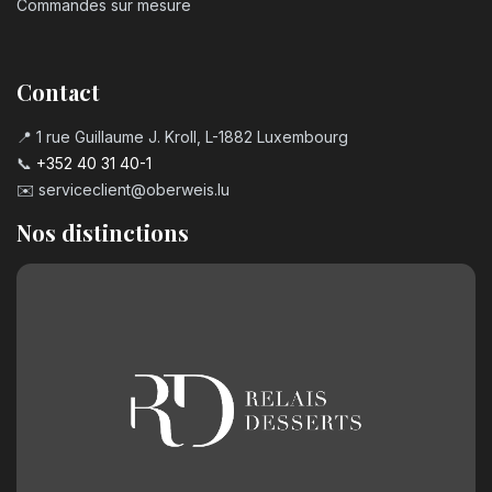
Commandes sur mesure
3,20
€
Bougie chiffre n°8
Contact
3,20
€
📍 1 rue Guillaume J. Kroll, L-1882 Luxembourg
📞
+352 40 31 40-1
Bougie chiffre n°9
✉️
serviceclient@oberweis.lu
3,20
€
Nos distinctions
Chiffre en chocolat n°0
2,50
€
Chiffre en chocolat n°1
2,50
€
Chiffre en chocolat n°2
2,50
€