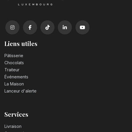
Bougie chiffre n°2
3,20
€
Bougie chiffre n°3
3,20
€
Liens utiles
Bougie chiffre n°4
Pâtisserie
3,20
€
Chocolats
Traiteur
Événements
Bougie chiffre n°5
La Maison
3,20
€
Lanceur d'alerte
Bougie chiffre n°6
3,20
€
Services
Livraison
Bougie chiffre n°7