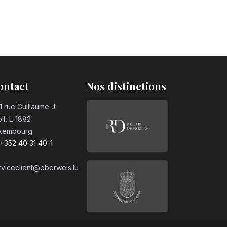
ontact
Nos distinctions
1 rue Guillaume J.
ll, L-1882
xembourg
+352 40 31 40-1
rviceclient@oberweis.lu