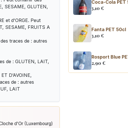
Coca-Cola PET 
UE, SESAME, GLUTEN,
3,10
€
E et d'ORGE. Peut
AIT, SESAME, FRUITS A
Fanta PET 50cl
3,10
€
es traces de : autres
Rosport Blue PE
ces de : GLUTEN, LAIT,
2,90
€
E ET D’AVOINE,
ces de : autres
Coca Cola zero 
3,10
€
UF, LAIT
e Cloche d'Or (Luxembourg)