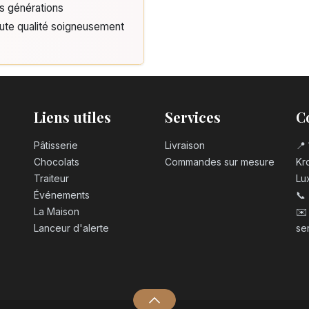
is générations
aute qualité soigneusement
Liens utiles
Services
C
Pâtisserie
Livraison
📍 
Chocolats
Commandes sur mesure
Kro
Traiteur
Lu
Événements
📞
La Maison
✉️
Lanceur d'alerte
se