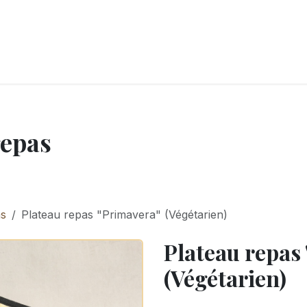
LANGERIE
GLACES
CONFISERIE
TRAITEUR
ENTREPRISES
B
repas
as
Plateau repas "Primavera" (Végétarien)
Plateau repas
(Végétarien)