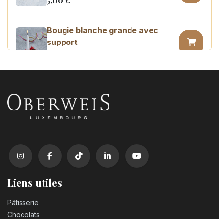
5,00
€
Bougie blanche grande avec
support
0,45
€
Bougie chiffre n°0
3,20
€
Bougie chiffre n°1
3,20
€
Bougie chiffre n°2
3,20
€
Liens utiles
Pâtisserie
Bougie chiffre n°3
Chocolats
3,20
€