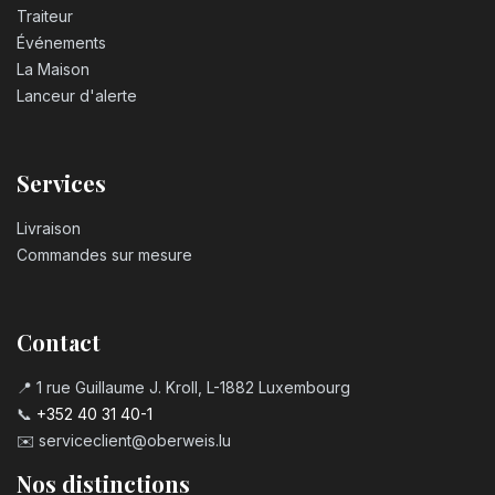
Traiteur
Événements
Bougie chiffre n°4
La Maison
3,20
€
Lanceur d'alerte
Bougie chiffre n°5
Services
3,20
€
Livraison
Bougie chiffre n°6
Commandes sur mesure
3,20
€
Contact
Bougie chiffre n°7
3,20
€
📍 1 rue Guillaume J. Kroll, L-1882 Luxembourg
📞
+352 40 31 40-1
✉️
serviceclient@oberweis.lu
Bougie chiffre n°8
3,20
€
Nos distinctions