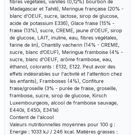
fibres végétales, vanilles (0,12%) bourbon de
Madagascar et Tahiti), Meringue française (20% -
blanc d'OEUF, sucre, lactose, sirop de glucose,
acide de potassium E336), Glace fraise (15% -
fraise (13%), sucre, CREME, jaune d'OEUF, sirop
de glucose, LAIT, inuline, eau, fibres végétales,
farine de lin), Chantilly vacherin (14% - CREME,
sucre, blanc d’OEUF), Meringue framboise (4% -
sucre, blanc d'OEUF, arôme framboise, eau,
éthanol, colorants : E132, E122. Peut avoir des
effets indésirables sur l'activité et l'attention chez
les enfants), Framboises (4%), Confiture
fraise/groseille (3% - purée de fraise, groseille,
framboise, sucre, sirop de glucose, Kirsch
Luxembourgeois, alcool de framboise sauvage,
E440ii, E450i, E341iii)
Contient de l'alcool
Valeurs nutritionnelles moyennes pour 100 g :
Energie : 1033 kJ / 246 kcal. Matières grasses :