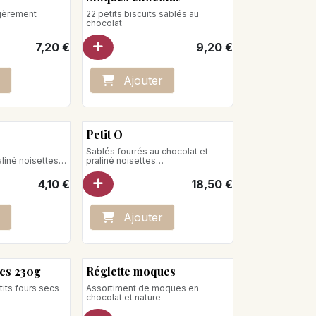
égèrement
22 petits biscuits sablés au
chocolat
7,20
€
9,20
€
Ajo
ute
r
Petit O
Sablés fourrés au chocolat et
aliné noisettes
praliné noisettes
Boîte de 12 pièces
4,10
€
18,50
€
Poids net : 320g
Ajo
ute
r
ecs 230g
Réglette moques
its fours secs
Assortiment de moques en
chocolat et nature