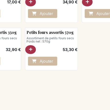
17,00
€
34,90
€
ale est une
Poids net : 350g
son Oberweis.
Caution 50€ socle en bois pour les
12-13 et 14 ronds.
Ajo
ute
r
Ajo
ute
r
ortis 350g
Petits fours assortis 570g
s fours secs
Assortiment de petits fours secs
Poids net : 570g
32,90
€
53,30
€
Ajo
ute
r