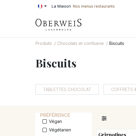
Se rendre au contenu
La Maison
Nos menus restaurants
PÂTISSERIE
BOU
Produits
Chocolats et confiserie
Biscuits
Biscuits
TABLETTES CHOCOLAT
COFFRETS 
PRÉFÉRENCE
Végan
Végétarien
Grignotines