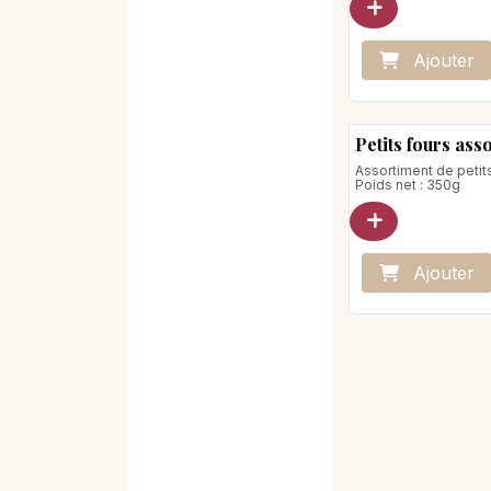
Cette recette artisan
spécialité de la Mai
Poids net : 140g
Ajo
ute
r
Petits fours ass
Assortiment de petit
Poids net : 350g
Ajo
ute
r