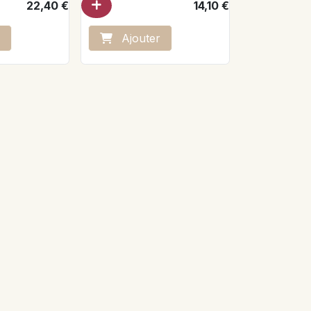
22,40
€
14,10
€
Ajo
ute
r