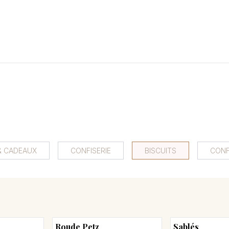
LANGERIE
GLACES
CONFISERIE
TRAITEUR
ENTREPRISES
B
& CADEAUX
CONFISERIE
BISCUITS
CONF
Roude Petz
Sablés