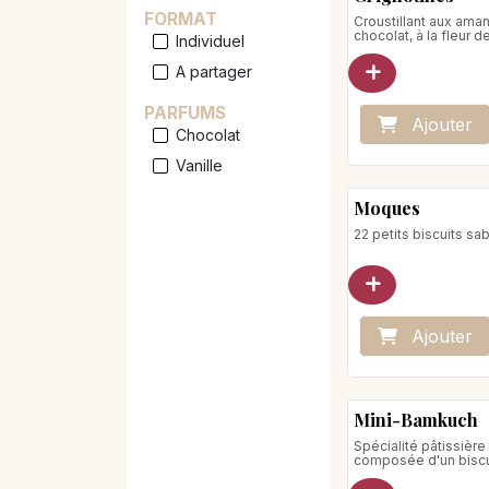
FORMAT
Croustillant aux ama
chocolat, à la fleur d
Individuel
A partager
PARFUMS
Ajo
ute
r
Chocolat
Vanille
Moques
22 petits biscuits sa
Ajo
ute
r
Mini-Bamkuch
Spécialité pâtissière 
composée d'un biscu
cuit à la broche, au
épices.