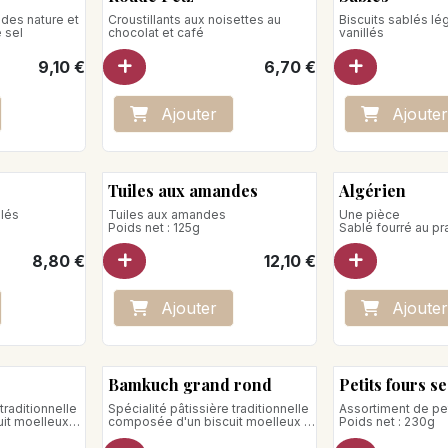
ndes nature et
Croustillants aux noisettes au
Biscuits sablés l
e sel
chocolat et café
vanillés
9,10
€
6,70
€
Ajo
ute
r
Ajo
ute
r
Tuiles aux amandes
Algérien
blés
Tuiles aux amandes
Une pièce
Poids net : 125g
Sablé fourré au pr
Poids net : 50g
8,80
€
12,10
€
Ajo
ute
r
Ajo
ute
r
Bamkuch grand rond
Petits fours s
traditionnelle
Spécialité pâtissière traditionnelle
Assortiment de pet
it moelleux
composée d'un biscuit moelleux à
Poids net : 230g
x amandes et
base d'amandes, d'amande amer
et d'épices.