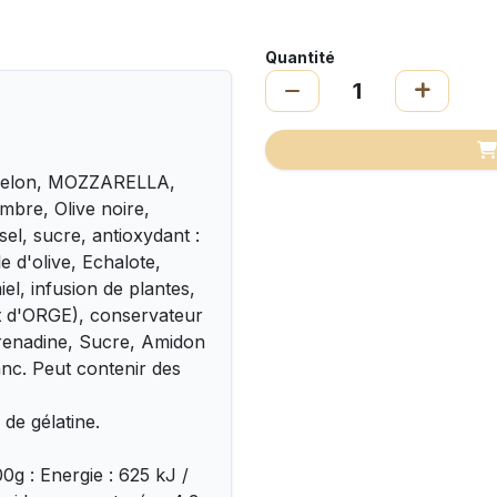
Quantité
 Melon, MOZZARELLA,
re, Olive noire,
 sel, sucre, antioxydant :
le d'olive, Echalote,
iel, infusion de plantes,
lt d'ORGE), conservateur
grenadine, Sucre, Amidon
nc. Peut contenir des
 de gélatine.
0g : Energie : 625 kJ /