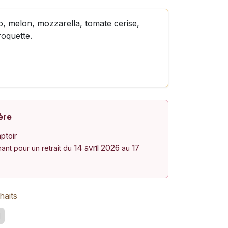
, melon, mozzarella, tomate cerise,
roquette.
ère
ptoir
14 avril 2026
17
nt pour un retrait du
au
haits
d