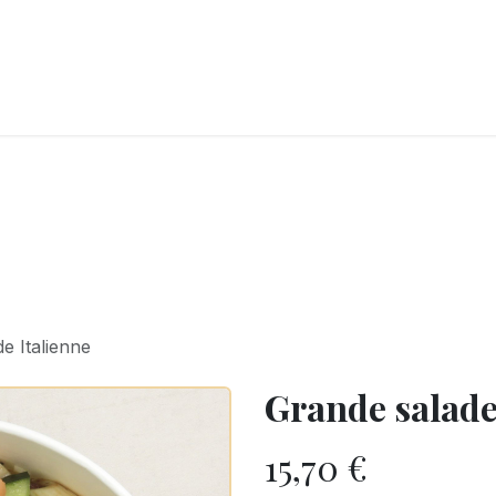
LANGERIE
GLACES
CONFISERIE
TRAITEUR
ENTREPRISES
B
e Italienne
Grande salade
15,70
€