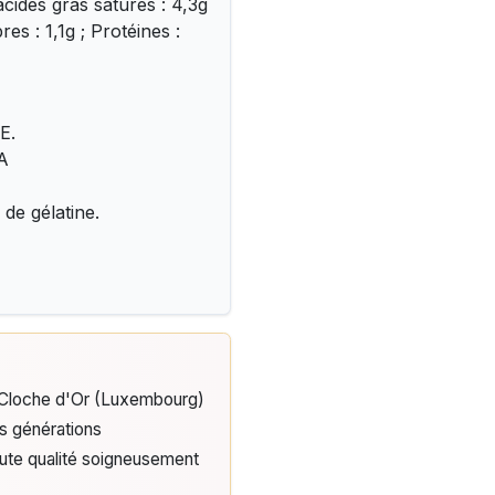
acides gras saturés : 4,3g
res : 1,1g ; Protéines :
E.
A
 de gélatine.
e Cloche d'Or (Luxembourg)
is générations
aute qualité soigneusement