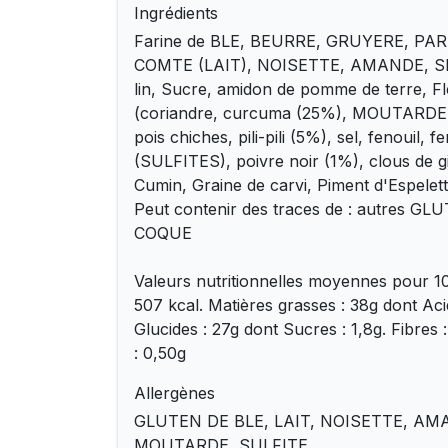
Ingrédients
Farine de BLE, BEURRE, GRUYERE, P
COMTE (LAIT), NOISETTE, AMANDE, SE
lin, Sucre, amidon de pomme de terre, Fl
(coriandre, curcuma (25%), MOUTARDE, 
pois chiches, pili-pili (5%), sel, fenouil,
(SULFITES), poivre noir (1%), clous de gi
Cumin, Graine de carvi, Piment d'Espelette
Peut contenir des traces de : autres G
COQUE
Valeurs nutritionnelles moyennes pour 10
507 kcal. Matières grasses : 38g dont Aci
Glucides : 27g dont Sucres : 1,8g. Fibres :
: 0,50g
Allergènes
GLUTEN DE BLE, LAIT, NOISETTE, AM
MOUTARDE, SULFITE.