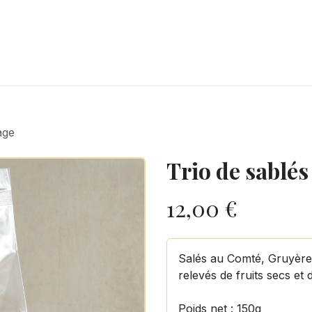
LANGERIE
GLACES
CONFISERIE
TRAITEUR
ENTREPRISES
B
age
Trio de sablé
12,00
€
Salés au Comté, Gruyère
relevés de fruits secs et 
Poids net : 150g