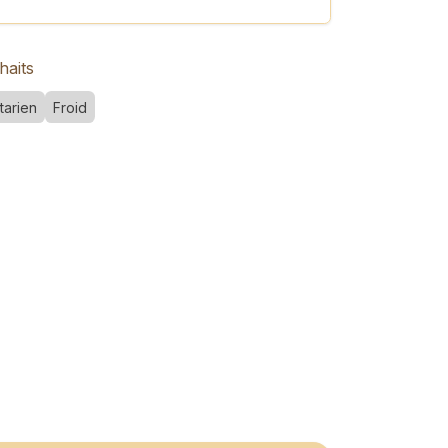
haits
tarien
Froid