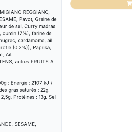
ARMIGIANO REGGIANO,
SAME, Pavot, Graine de
eur de sel, Curry madras
cumin (7%), farine de
 fenugrec, cardamome, ail
rofle (0,2%)), Paprika,
, Ail.
LUTENS, autres FRUITS A
0g : Energie : 2107 kJ /
des gras saturés : 22g.
 2,5g. Protéines : 13g. Sel
ANDE, SESAME,