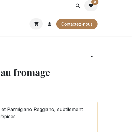
0
ROCHURES
Contactez-nous
s au fromage
 et Parmigiano Reggiano, subtilement
d’épices