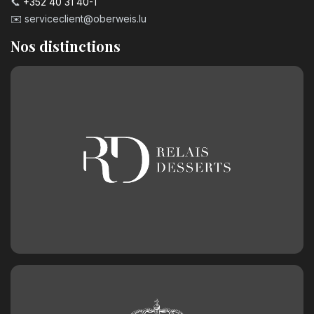
📞
+352 40 31 40-1
✉️
serviceclient@oberweis.lu
Nos distinctions