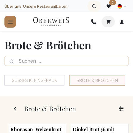
Zum Inhalt springen
0
Über uns
Unsere Restaurantkarten
Brote & Brötchen
SÜSSES KLEINGEBÄCK
BROTE & BRÖTCHEN
Brote & Brötchen
Khorasan-Weizenbrot
Dinkel Brot 36 mit