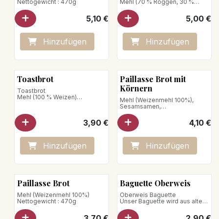
Nettogewicht : 470g
Mehl (70 % Roggen, 30 %
Weizen)
5,10
€
5,00
€
Nettogewicht : 750g
Hinzufügen
Hinzufügen
Toastbrot
Paillasse Brot mit
Körnern
Toastbrot
Mehl (100 % Weizen)
Mehl (Weizenmehl 100%),
Nettogewicht: 430g
Sesamsamen,
Sonnenblumensamen,
Leinsamen, Haferflocken
3,90
€
4,10
€
Nettogewicht : 470 g
Hinzufügen
Hinzufügen
Paillasse Brot
Baguette Oberweis
Mehl (Weizenmehl 100%)
Oberweis Baguette
Nettogewicht : 470g
Unser Baguette wird aus altem
Weizenmehl* hergestellt und
von unseren
3,70
€
2,90
€