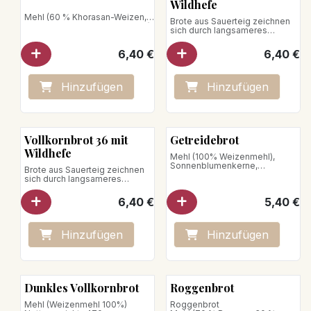
Wildhefe
Mehl (60 % Khorasan-Weizen,
Brote aus Sauerteig zeichnen
25 % Dinkel, 15 % Weizengrieß)
sich durch langsameres
Nettogewicht: 640g
Aufgehen aus; dadurch kann
der Teig 36 Stunden lang
6,40
€
6,40
€
gehen. Mehl (100 % Weizen)
Nettogewicht: 740g
Hinzufügen
Hinzufügen
Vollkornbrot 36 mit
Getreidebrot
Wildhefe
Mehl (100% Weizenmehl),
Sonnenblumenkerne,
Brote aus Sauerteig zeichnen
Leinsamen, Sesam
sich durch langsameres
Nettogewicht: 550g
Aufgehen aus; dadurch kann
der Teig 36 Stunden lang
6,40
€
5,40
€
gehen. Mehl (100 % Weizen)
Nettogewicht : 750 g
Hinzufügen
Hinzufügen
Dunkles Vollkornbrot
Roggenbrot
Mehl (Weizenmehl 100%)
Roggenbrot