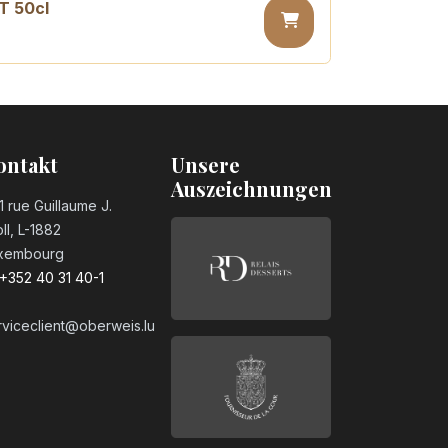
T 50cl
 PET 50cl
ontakt
Unsere
Auszeichnungen
1 rue Guillaume J.
ll, L-1882
xembourg
+352 40 31 40-1
rviceclient@oberweis.lu