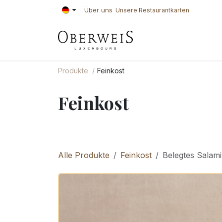
Zum Inhalt springen
Über uns
Unsere Restaurantkarten
KONDITOREI
BÄ
Produkte
Feinkost
Feinkost
Alle Produkte
Feinkost
Belegtes Salam