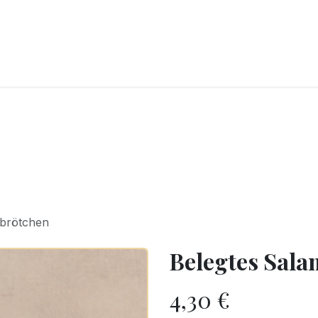
CKEREI
SPEISEEIS
SCHOKOLADE & SÜSSE FREUDEN
SNACKIN
ibrötchen
Belegtes Sala
4,30
€