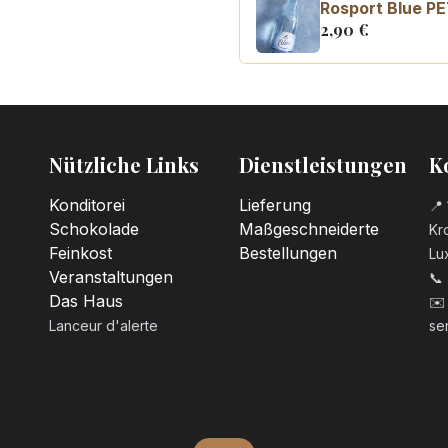
Rosport Blue PE
2,90
€
Coca Cola zero
3,10
€
Nützliche Links
Dienstleistungen
K
Konditorei
Lieferung
📍 
Schokolade
Maßgeschneiderte
Kro
Feinkost
Bestellungen
Lu
Veranstaltungen
📞
Das Haus
✉️
Lanceur d'alerte
se