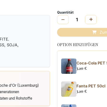
Quantität
Zum
FITE.
OPTION HINZUFÜGEN
USS, SOJA,
Coca-Cola PET 
3,10
€
Cloche d'Or (Luxemburg)
Fanta PET 50cl
3,10
€
enerationen
taten und Rohstoffe