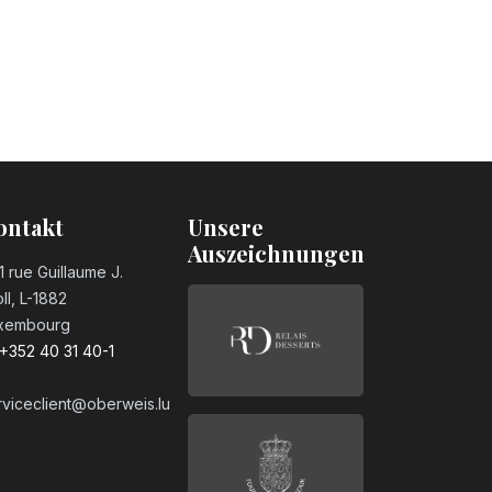
ontakt
Unsere
Auszeichnungen
1 rue Guillaume J.
ll, L-1882
xembourg
+352 40 31 40-1
rviceclient@oberweis.lu