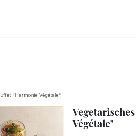
CKEREI
SPEISEEIS
SCHOKOLADE & SÜSSE FREUDEN
SNACKIN
Buffet "Harmonie Végétale"
Vegetarisches
Végétale"