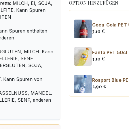
OPTION HINZUFÜGEN
grette: MILCH, EI, SOJA,
FITE. Kann Spuren
CHTEN
Coca-Cola PET 
Kann Spuren enthalten
3,10
€
nderen
ZENGLUTEN, MILCH. Kann
Fanta PET 50cl
SELLERIE, SENF
3,10
€
AFERGLUTEN, SOJA,
. Kann Spuren von
Rosport Blue PE
2,90
€
, HASSELNUSS, MANDEL.
LLERIE, SENF, anderen
Coca Cola zero
3,10
€