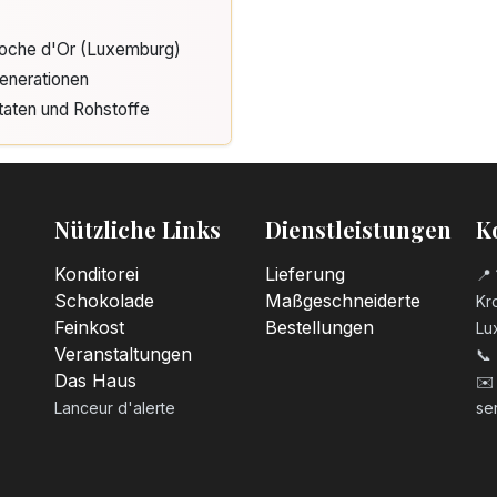
Cloche d'Or (Luxemburg)
enerationen
taten und Rohstoffe
Nützliche Links
Dienstleistungen
K
Konditorei
Lieferung
📍 
Schokolade
Maßgeschneiderte
Kro
Feinkost
Bestellungen
Lu
Veranstaltungen
📞
Das Haus
✉️
Lanceur d'alerte
se