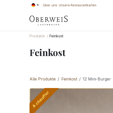
Zum Inhalt springen
Über uns
Unsere Restaurantkarten
KONDITOREI
BÄ
Produkte
Feinkost
Feinkost
Alle Produkte
Feinkost
12 Mini-Burger
A chauffer