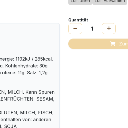
Zum teilen
Zum Aufwärmen
Quantität
Zum
ergie: 1192kJ / 285kcal.
,1g. Kohlenhydrate: 30g
oteine: 11g. Salz: 1,2g
N, MILCH. Kann Spuren
HALENFRÜCHTEN, SESAM,
GLUTEN, MILCH, FISCH,
enthalten von: anderen
, SOJA