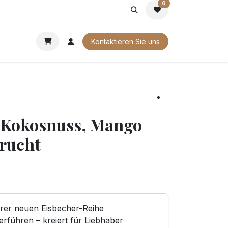
0
G
FIRMENGESCHENKE
UNSERE BROSCHÜREN
Kontaktieren Sie uns
t Kokosnuss, Mango
rucht
erer neuen Eisbecher-Reihe
rführen – kreiert für Liebhaber