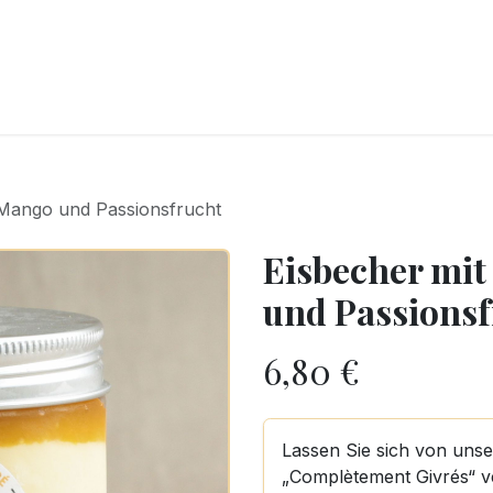
CKEREI
SPEISEEIS
SCHOKOLADE & SÜSSE FREUDEN
SNACKIN
 Mango und Passionsfrucht
Eisbecher mi
und Passionsf
6,80
€
Lassen Sie sich von uns
„Complètement Givrés“ ve