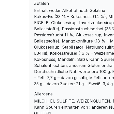
Zutaten
Enthält weder Alkohol noch Gelatine
Kokos-Eis (33 % – Kokosnuss (14 %), MI
EIGELB, Glukosesirup, Invertzuckersirup,
Ballaststoffe), Passionsfruchtsorbet (33
Passionsfrucht 11 %, Glukosesirup, Inver
Ballaststoffe), Mangokonfitüre (18 % – 
Glukosesirup, Stabilisator: Natriumdisulfit
E341iii), Kokosstreusel (16 % – Weizenme
Kokosnuss, Mandeln, Salz). Kann Spure
Schalenfrüchten, anderem Gluten enthal
Durchschnittliche Nährwerte pro 100 g: E
– Fett: 7,7 g – davon gesättigte Fettsäure
35 g – davon Zucker: 21 g – Eiweiß: 3,4 g 
Allergene
MILCH, EI, SULFITE, WEIZENGLUTEN,
Kann Spuren enthalten von : anderen 
GLUTEN