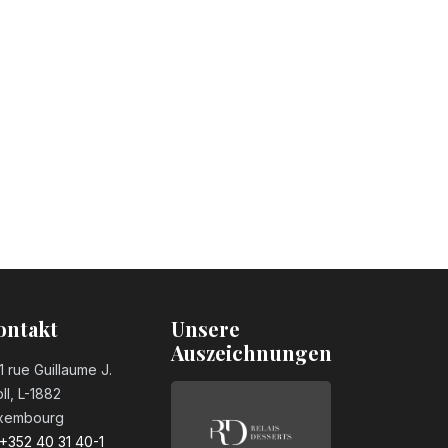
ontakt
Unsere
Auszeichnungen
1 rue Guillaume J.
ll, L-1882
xembourg
+352 40 31 40-1