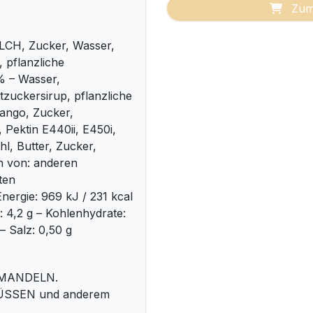
Zum
LCH, Zucker, Wasser,
 pflanzliche
 % – Wasser,
tzuckersirup, pflanzliche
Mango, Zucker,
, Pektin E440ii, E450i,
hl, Butter, Zucker,
n von: anderen
ten
nergie: 969 kJ / 231 kcal
n: 4,2 g – Kohlenhydrate:
– Salz: 0,50 g
 MANDELN.
NÜSSEN und anderem