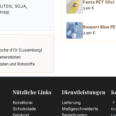
Fanta PET 50cl
GLUTEN, SOJA,
3,10
€
PINE
Rosport Blue PE
2,90
€
Cloche d'Or (Luxemburg)
Coca Cola zero
3,10
€
enerationen
taten und Rohstoffe
Nützliche Links
Dienstleistungen
K
Konditorei
Lieferung
📍 
Schokolade
Maßgeschneiderte
Kro
Feinkost
Bestellungen
Lu