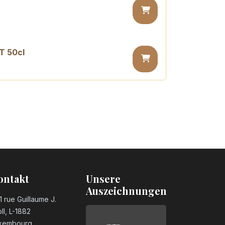
T 50cl
 PET 50cl
ontakt
Unsere
Auszeichnungen
1 rue Guillaume J.
ll, L-1882
xembourg