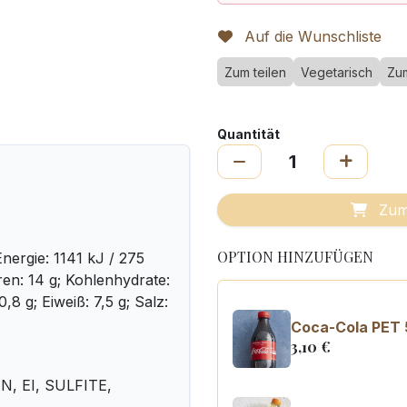
Auf die Wunschliste
Zum teilen
Vegetarisch
Zu
Quantität
Zum
OPTION HINZUFÜGEN
nergie: 1141 kJ / 275
uren: 14 g; Kohlenhydrate:
,8 g; Eiweiß: 7,5 g; Salz:
Coca-Cola PET 
3,10
€
 EI, SULFITE,