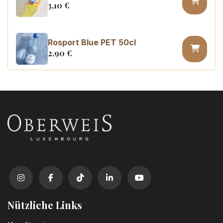
3,10
€
Rosport Blue PET 50cl
2,90
€
Coca Cola zero PET 50cl
3,10
€
Nützliche Links