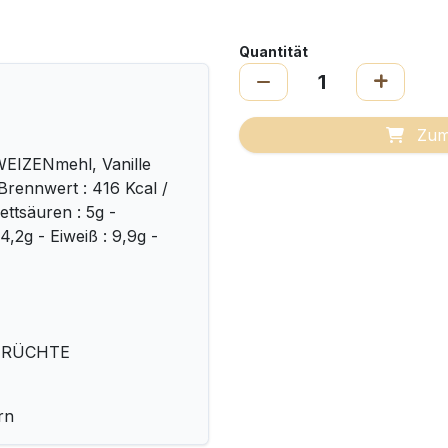
Quantität
Zum
IZENmehl, Vanille
Brennwert : 416 Kcal /
ettsäuren : 5g -
,2g - Eiweiß : 9,9g -
NFRÜCHTE
rn