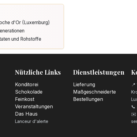
Cloche d'Or (Luxemburg)
enerationen
taten und Rohstoffe
Nützliche Links
Dienstleistungen
K
Konditorei
Lieferung
📍 
Schokolade
Maßgeschneiderte
Kro
Feinkost
Bestellungen
Lu
Veranstaltungen
📞
Das Haus
✉️
Lanceur d'alerte
se