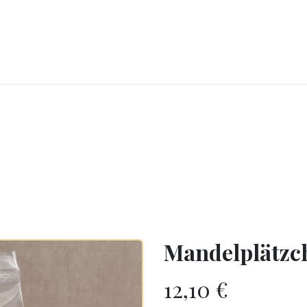
CKEREI
SPEISEEIS
SCHOKOLADE & SÜSSE FREUDEN
SNACKIN
Mandelplätzc
12,10
€