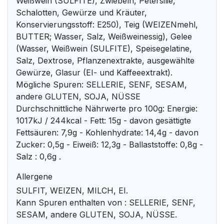
Weißwein (SULFITE), Zwiebeln, Petersilie,
Schalotten, Gewürze und Kräuter,
Konservierungsstoff: E250), Teig (WEIZENmehl,
BUTTER; Wasser, Salz, Weißweinessig), Gelee
(Wasser, Weißwein (SULFITE), Speisegelatine,
Salz, Dextrose, Pflanzenextrakte, ausgewählte
Gewürze, Glasur (EI- und Kaffeeextrakt).
Mögliche Spuren: SELLERIE, SENF, SESAM,
andere GLUTEN, SOJA, NÜSSE
Durchschnittliche Nährwerte pro 100g: Energie:
1017kJ / 244kcal - Fett: 15g - davon gesättigte
Fettsäuren: 7,9g - Kohlenhydrate: 14,4g - davon
Zucker: 0,5g - Eiweiß: 12,3g - Ballaststoffe: 0,8g -
Salz : 0,6g .
Allergene
SULFIT, WEIZEN, MILCH, EI.
Kann Spuren enthalten von : SELLERIE, SENF,
SESAM, andere GLUTEN, SOJA, NÜSSE.