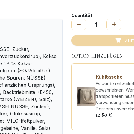
Quantität
Zum
SSE, Zucker,
OPTION HINZUFÜGEN
nvertzuckersirup), Kekse
de 68 % Kakao
lgator (SOJAlecithin),
Kühltasche
iche Spuren: NÜSSE),
Es wurde entwickel
pflanzlichen Ursprungs),
gewährleisten. Wenn
, Backtriebmittel (E450,
transportieren müs
tärke (WEIZEN), Salz),
Verwendung unserer
HASELNÜSSE, Zucker),
Desserts unverseh
er, Glukosesirup,
12,80
€
ies MILCHfettpulver,
latine, Vanille, Salz).