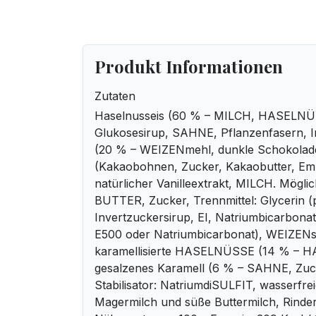
Produkt Informationen
Zutaten
Haselnusseis (60 % – MILCH, HASELNÜ
Glukosesirup, SAHNE, Pflanzenfasern, I
(20 % – WEIZENmehl, dunkle Schokola
(Kakaobohnen, Zucker, Kakaobutter, Emu
natürlicher Vanilleextrakt, MILCH. Mögl
BUTTER, Zucker, Trennmittel: Glycerin (
Invertzuckersirup, EI, Natriumbicarbonat
E500 oder Natriumbicarbonat), WEIZENs
karamellisierte HASELNÜSSE (14 % – 
gesalzenes Karamell (6 % – SAHNE, Zuck
Stabilisator: NatriumdiSULFIT, wasserfre
Magermilch und süße Buttermilch, Rinderge