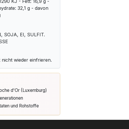
290 KJ - Fett: 16,9 g -
ydrate: 32,1 g - davon
g
SOJA, EI, SULFIT.
ÜSSE
 nicht wieder einfrieren.
Cloche d'Or (Luxemburg)
enerationen
taten und Rohstoffe