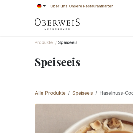
Zum Inhalt springen
Über uns
Unsere Restaurantkarten
KONDITOREI
BÄ
Produkte
Speiseeis
Speiseeis
Alle Produkte
Speiseeis
Haselnuss-Coo